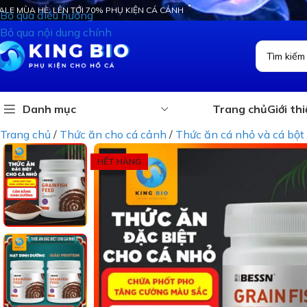
ALE MÙA HÈ: LÊN TỚI 70% PHỤ KIỆN CÁ CẢNH
Bỏ qua điều hướng
Bỏ qua nội dung chính
Danh mục
Trang chủ
Giới th
Trang chủ
/
Thức ăn cho cá cảnh
/
Thức ăn cá nhỏ và cá bột
HẾT HÀNG