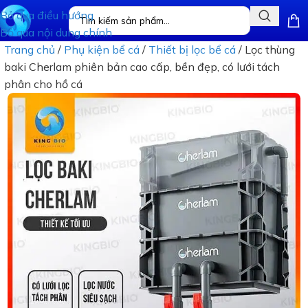
Bỏ qua điều hướng
Bỏ qua nội dung chính
Trang chủ
/
Phụ kiện bể cá
/
Thiết bị lọc bể cá
/
Lọc thùng
baki Cherlam phiên bản cao cấp, bền đẹp, có lưới tách
phân cho hồ cá