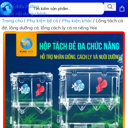
Bỏ qua điều hướng
Bỏ qua nội dung chính
Trang chủ
/
Phụ kiện bể cá
/
Phụ kiện khác
/
Lồng tách cá
đẻ, lồng dưỡng cá, lồng cách ly cá ra riêng Yee