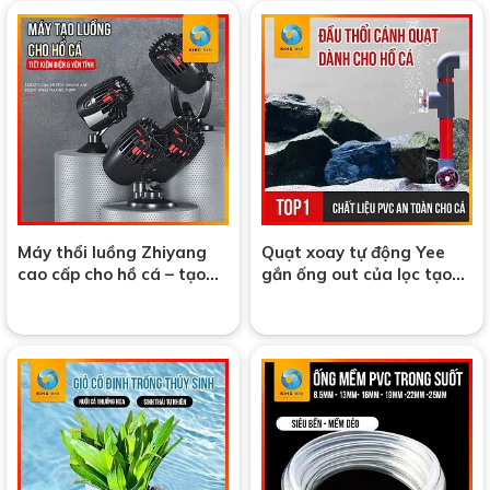
Máy thổi luồng Zhiyang
Quạt xoay tự động Yee
cao cấp cho hồ cá – tạo
gắn ống out của lọc tạo
dòng chảy tự nhiên, hiệu
dòng, phân tán oxy, điều
quả trong bể cá
chỉnh góc xoay