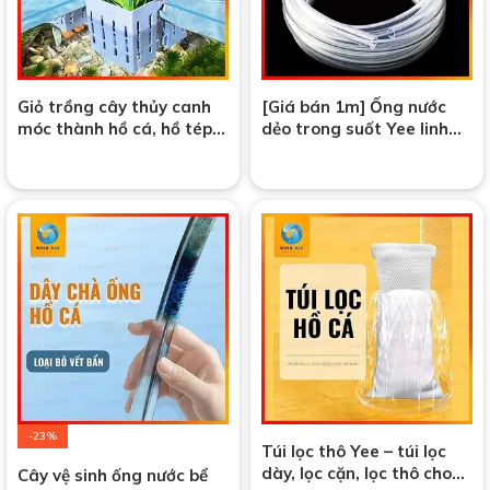
Giỏ trồng cây thủy canh
[Giá bán 1m] Ống nước
móc thành hồ cá, hồ tép,
dẻo trong suốt Yee linh
hồ bán cạn
hoạt, bền bỉ, phù hợp cho
mọi bể cá
-23%
Túi lọc thô Yee – túi lọc
dày, lọc cặn, lọc thô cho
Cây vệ sinh ống nước bể