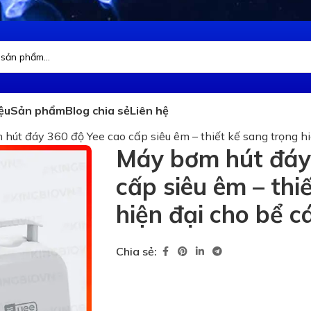
iệu
Sản phẩm
Blog chia sẻ
Liên hệ
hút đáy 360 độ Yee cao cấp siêu êm – thiết kế sang trọng hi
Máy bơm hút đáy
cấp siêu êm – thi
hiện đại cho bể c
Chia sẻ: