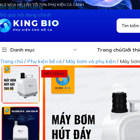
ALE MÙA HÈ: LÊN TỚI 70% PHỤ KIỆN CÁ CẢNH
Bỏ qua điều hướng
Bỏ qua nội dung chính
Danh mục
Trang chủ
Giới th
Trang chủ
/
Phụ kiện bể cá
/
Máy bơm và phụ kiện
/
Máy bơm 
HẾT HÀNG