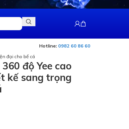
Hotline:
0982 60 86 60
ện đại cho bể cá
 360 độ Yee cao
ết kế sang trọng
á