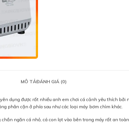
MÔ TẢ
ĐÁNH GIÁ (0)
ên dụng được rất nhiều anh em chơi cá cảnh yêu thích bởi n
ộng phân cặn ở phía sau như các loại máy bơm chìm khác.
hắn ngăn cá nhỏ, cá con lọt vào bên trong máy rất an toàn v