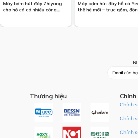
Máy bơm hút đáy Zhiyang
Máy bơm hút đáy hồ cá Ye
cho hồ cá có nhiều công
thế hệ mới – trục gốm, độ
suất, đáp ứng mọi nhu cầu
cơ đồng
Nh
Thương hiệu
Chính
Chính s
Chính s
Chính s