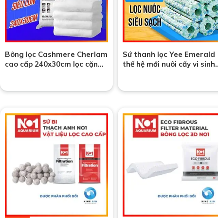
Bông lọc Cashmere Cherlam
Sứ thanh lọc Yee Emerald
cao cấp 240x30cm lọc cặn
thế hệ mới nuôi cấy vi sinh
bẩn bể cá siêu sạch
gấp 5 lần