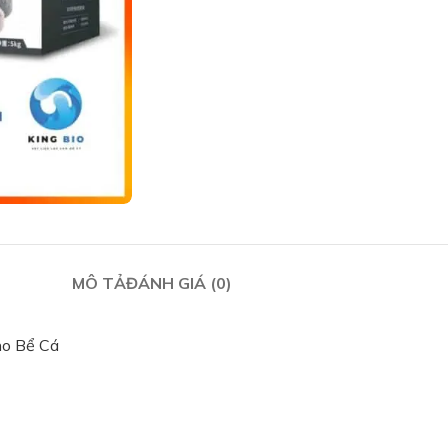
MÔ TẢ
ĐÁNH GIÁ (0)
ho Bể Cá