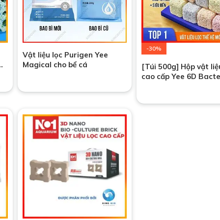
-30%
Vật liệu lọc Purigen Yee
Magical cho bể cá
[Túi 500g] Hộp vật liệ
cao cấp Yee 6D Bacte
House Nano thế hệ m