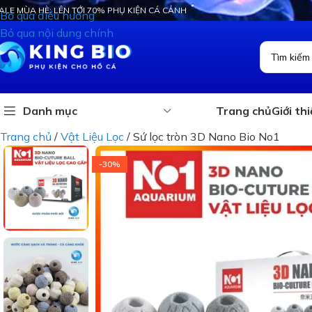
ALE MÙA HÈ: LÊN TỚI 70% PHỤ KIỆN CÁ CẢNH
Bỏ qua điều hướng
Bỏ qua nội dung chính
Danh mục
Trang chủ
Giới th
Trang chủ
/
Vật Liệu Lọc
/
Sứ lọc tròn 3D Nano Bio No1
-30%