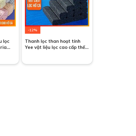
-12%
u lọc
Thanh lọc than hoạt tính
ria
Yee vật liệu lọc cao cấp thế
ới
hệ mới dành cho bể cá