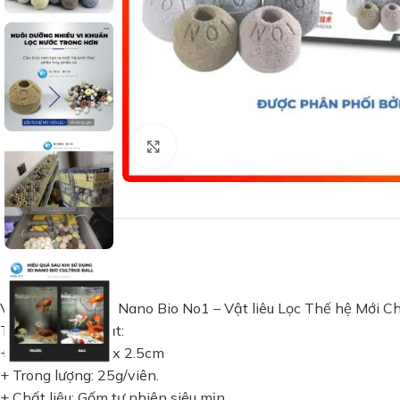
Xem ảnh lớn
Viên Lọc Tròn 3D Nano Bio No1 – Vật liêu Lọc Thế hệ Mới C
Thông số kỹ thuật:
+ Kích thước: 2.5 x 2.5cm
+ Trong lượng: 25g/viên.
+ Chất liệu: Gốm tự nhiên siêu mịn.