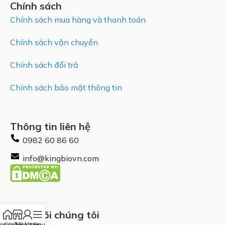
Chính sách
Chính sách mua hàng và thanh toán
Chính sách vận chuyển
Chính sách đổi trả
Chính sách bảo mật thông tin
Thông tin liên hệ
0982 60 86 60
info@kingbiovn.com
Theo dõi chúng tôi
ang chủ
Cửa Hàng
Tài khoản
Menu