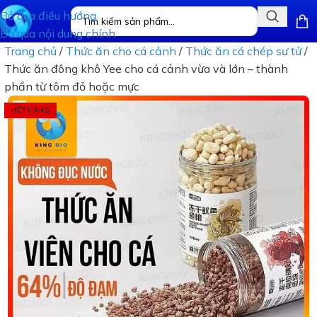
Bỏ qua điều hướng
Bỏ qua nội dung chính
Trang chủ
/
Thức ăn cho cá cảnh
/
Thức ăn cá chép sư tử
/
Thức ăn đông khô Yee cho cá cảnh vừa và lớn – thành
phần từ tôm đỏ hoặc mực
HẾT HÀNG