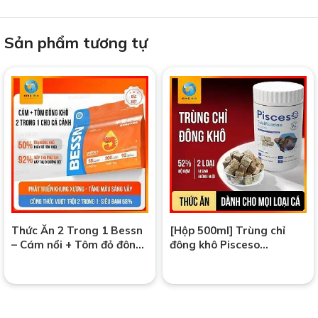
Sản phẩm tương tự
Thức Ăn 2 Trong 1 Bessn
[Hộp 500ml] Trùng chỉ
– Cám nổi + Tôm đỏ đông
đông khô Pisceso
khô – Dinh dưỡng toàn
Tubificidae – thức ăn dinh
diện, tăng màu vượt trội
dưỡng cho cá cảnh