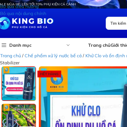
ALE MÙA HÈ: LÊN TỚI 70% PHỤ KIỆN CÁ CẢNH
Bỏ qua điều hướng
Bỏ qua nội dung chính
Danh mục
Trang chủ
Giới th
Trang chủ
/
Chế phẩm xử lý nước bể cá
/
Khử Clo và ổn định 
Stabilizer
HẾT HÀNG