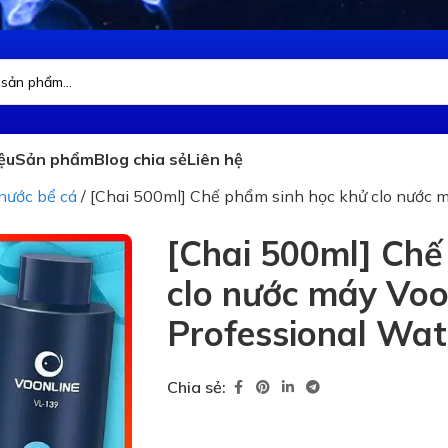
iệu
Sản phẩm
Blog chia sẻ
Liên hệ
nước bể cá
/
[Chai 500ml] Chế phẩm sinh học khử clo nước m
[Chai 500ml] Chế
clo nước máy Voo
Professional Wate
Chia sẻ: