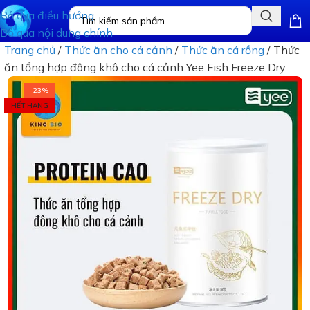
Bỏ qua điều hướng
Bỏ qua nội dung chính
Trang chủ
/
Thức ăn cho cá cảnh
/
Thức ăn cá rồng
/
Thức
ăn tổng hợp đông khô cho cá cảnh Yee Fish Freeze Dry
-23%
HẾT HÀNG