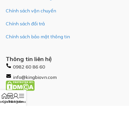
Chính sách vận chuyển
Chính sách đổi trả
Chính sách bảo mật thông tin
Thông tin liên hệ
0982 60 86 60
info@kingbiovn.com
ang chủ
Cửa Hàng
Tài khoản
Menu
Theo dõi chúng tôi
© 2026 King Bio. Bản Quyền Website thuộc sở hữu của