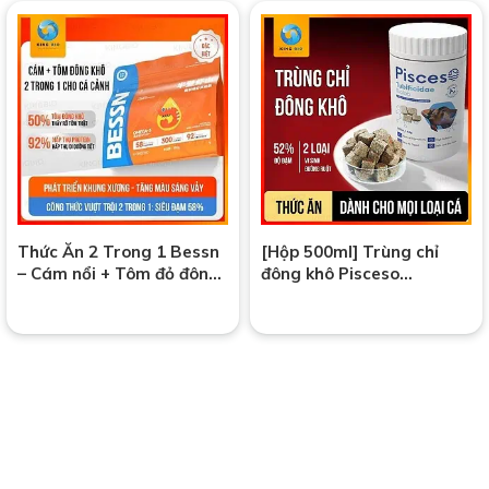
Thức Ăn 2 Trong 1 Bessn
[Hộp 500ml] Trùng chỉ
– Cám nổi + Tôm đỏ đông
đông khô Pisceso
khô – Dinh dưỡng toàn
Tubificidae – thức ăn dinh
diện, tăng màu vượt trội
dưỡng cho cá cảnh