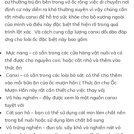
cư thường trú ẩn bên trong vỏ ốc rỗng ,việc di chuyển nơi
định cư này diễn ra khá thường xuyên vì vậy chúng cần
rất nhiều canxi để hỗ trợ sức khỏe cho bộ xương ngoài
của mình và điều này đặc biệt thể hiện rõ trong quá
trình lột xác
. Và cách cung cấp lượng canxi dồi dào đáp
ứng cho loài ốc đặc biệt này bao gồm:
Mực nang – có sẵn trong các cửa hàng vật nuôi và có
thể được cho nguyên con, hoặc cắt nhỏ và thêm vào
thức ăn
Canxi – có sẵn trong các loài bò sát, có thể cho thêm
vào mỗi bữa ăn của ốc mượn hồn ( Thức ăn cho Ốc
Mượn Hồn này rất cần thiết cho việc thay vỏ)
Vỏ hàu nghiền – đây được xem là một nguồn canxi
tuyệt vời
Cát san hô – bạn có thể sử dụng cát mịn làm chất nền
trong bể nuôi hoặc sử dụng làm chất bổ sung
Vỏ trứng nghiền – đun sôi, sấy khô và nghiền nát vỏ