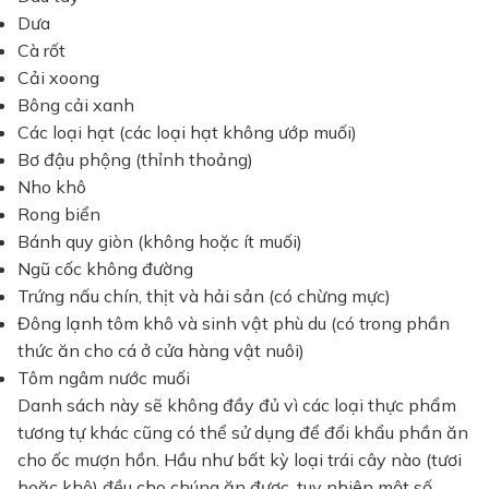
Dưa
Cà rốt
Cải xoong
Bông cải xanh
Các loại hạt (các loại hạt không ướp muối)
Bơ đậu phộng (thỉnh thoảng)
Nho khô
Rong biển
Bánh quy giòn (không hoặc ít muối)
Ngũ cốc không đường
Trứng nấu chín, thịt và hải sản (có chừng mực)
Đông lạnh tôm khô và sinh vật phù du (có trong phần
thức ăn cho cá ở cửa hàng vật nuôi)
Tôm ngâm nước muối
Danh sách này sẽ không đầy đủ vì các loại thực phẩm
tương tự khác cũng có thể sử dụng để đổi khẩu phần ăn
cho ốc mượn hồn. Hầu như bất kỳ loại trái cây nào (tươi
hoặc khô) đều cho chúng ăn được, tuy nhiên một số