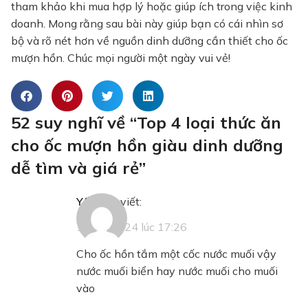
tham khảo khi mua hợp lý hoặc giúp ích trong việc kinh
doanh. Mong rằng sau bài này giúp bạn có cái nhìn sơ
bộ và rõ nét hơn về nguồn dinh dưỡng cần thiết cho ốc
mượn hồn. Chúc mọi người một ngày vui vẻ!
52 suy nghĩ về “
Top 4 loại thức ăn
cho ốc mượn hồn giàu dinh dưỡng
dễ tìm và giá rẻ
”
Yến Nhi
viết:
12/09/2024 lúc 17:26
Cho ốc hồn tắm một cốc nước muối vậy
nước muối biển hay nước muối cho muối
vào