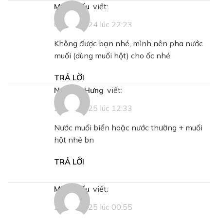
Minh Hiếu
viết:
08/11/2024 lúc 22:23
Không được bạn nhé, mình nên pha nước
muối (dùng muối hột) cho ốc nhé.
TRẢ LỜI
Nguyễn Hưng
viết:
26/04/2025 lúc 12:33
Nước muối biển hoặc nước thường + muối
hột nhé bn
TRẢ LỜI
Minh Hiếu
viết:
29/04/2025 lúc 00:55