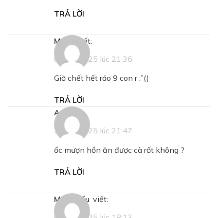
TRẢ LỜI
Mạch
viết:
08/02/2025 lúc 21:36
Giờ chết hết ráo 9 con r :’’((
TRẢ LỜI
an
viết:
20/02/2025 lúc 21:47
ốc mượn hồn ăn được cà rốt không ?
TRẢ LỜI
Minh Hiếu
viết:
02/03/2025 lúc 18:13