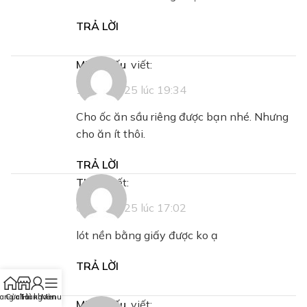
TRẢ LỜI
Minh Hiếu
viết:
19/09/2025 lúc 19:34
Cho ốc ăn sầu riêng được bạn nhé. Nhưng
cho ăn ít thôi.
TRẢ LỜI
thng
viết:
05/10/2025 lúc 17:02
lót nền bằng giấy được ko ạ
TRẢ LỜI
ang chủ
Cửa Hàng
Tài khoản
Menu
Minh Hiếu
viết: