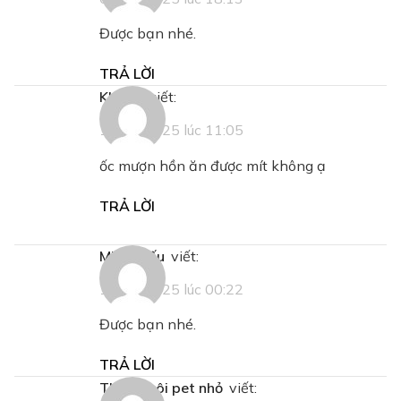
Được bạn nhé.
TRẢ LỜI
khang
viết:
14/03/2025 lúc 11:05
ốc mượn hồn ăn được mít không ạ
TRẢ LỜI
Minh Hiếu
viết:
15/03/2025 lúc 00:22
Được bạn nhé.
TRẢ LỜI
Thích nuôi pet nhỏ
viết: