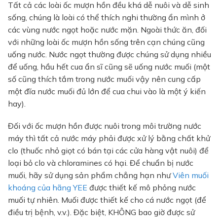
Tất cả các loài ốc mượn hồn đều khá dễ nuôi và dễ sinh
sống, chúng là loài có thể thích nghi thường ẩn mình ở
các vùng nước ngọt hoặc nước mặn. Ngoài thức ăn, đối
với những loài ốc mượn hồn sống trên cạn chúng cũng
uống nước. Nước ngọt thường được chúng sử dụng nhiều
để uống, hầu hết cua ẩn sĩ cũng sẽ uống nước muối (một
số cũng thích tắm trong nước muối vậy nên cung cấp
một đĩa nước muối đủ lớn để cua chui vào là một ý kiến
hay).
Đối với ốc mượn hồn được nuôi trong môi trường nước
máy thì tất cả nước máy phải được xử lý bằng chất khử
clo (thuốc nhỏ giọt có bán tại các cửa hàng vật nuôi) để
loại bỏ clo và chloramines có hại. Để chuẩn bị nước
muối, hãy sử dụng sản phẩm chẳng hạn như
Viên muối
khoáng của hãng YEE
được thiết kế mô phỏng nước
muối tự nhiên. Muối được thiết kế cho cá nước ngọt (để
điều trị bệnh, v.v.). Đặc biệt, KHÔNG bao giờ được sử