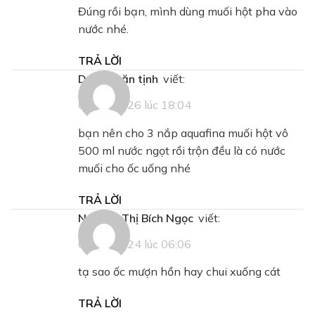
Đúng rồi bạn, mình dùng muối hột pha vào
nước nhé.
TRẢ LỜI
dương văn tịnh
viết:
06/05/2026 lúc 18:04
bạn nên cho 3 nắp aquafina muối hột vô
500 ml nước ngọt rồi trộn đều là có nước
muối cho ốc uống nhé
TRẢ LỜI
Nguyễn Thị Bích Ngọc
viết:
09/11/2024 lúc 06:06
tạ sao ốc mượn hồn hay chui xuống cát
TRẢ LỜI