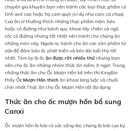
chuyên gia khuyên bạn nên tránh các loại thực phẩm có
tính axit cao hoặc họ cam quýt (ví dụ như cam, cà chua).
Cua ẩn sĩ thường thích những thực phẩm mặn, béo
hoặc có đường như bánh quy, khoai tây chiên và ngũ
cốc có đường nhưng tốt nhất nên tránh cho chúng ăn
những món này. Ngoài ra, tránh cho ăn các sản phẩm từ
sữa để đảm bảo ốc phát triển và kéo dài tuổi thọ tốt
nhất. Tóm lại là ốc
ăn được rất nhiều thứ
nhưng bạn
nên cho ốc ăn những nhóm thức ăn mềm, ít ngọt. Trong
những thức ăn cho Ốc Mượn Hồn kể trên thì KingBio
thấy Ố
c Mượn Hồn thích
ăn khoai lang luộc và chuối
chín nhất.Thức ăn cho Ốc Mượn Hồn rất đa dạng
Thức ăn cho ốc mượn hồn bổ sung
Canxi
Ốc mượn hồn là loài có sức sống dai, chúng là loài cua ký