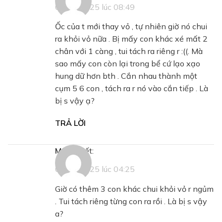
07/02/2025 lúc 08:49
Ốc của t mới thay vỏ , tự nhiên giờ nó chui
ra khỏi vỏ nữa . Bị mấy con khác xé mất 2
chân với 1 càng , tui tách ra riêng r :((. Mà
sao mấy con còn lại trong bể cứ lạo xạo
hung dữ hơn bth . Cắn nhau thành một
cụm 5 6 con , tách ra r nó vào cắn tiếp . Là
bị s vậy ạ?
TRẢ LỜI
Mạch
viết:
08/02/2025 lúc 04:25
Giờ có thêm 3 con khác chui khỏi vỏ r ngủm
. Tui tách riêng từng con ra rồi . Là bị s vậy
a?