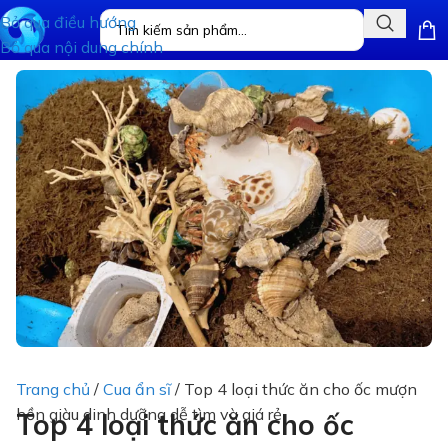
Bỏ qua điều hướng
Bỏ qua nội dung chính
Trang chủ
/
Cua ẩn sĩ
/
Top 4 loại thức ăn cho ốc mượn
hồn giàu dinh dưỡng dễ tìm và giá rẻ
Top 4 loại thức ăn cho ốc