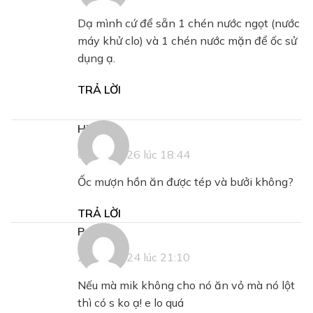
Dạ mình cứ để sẵn 1 chén nước ngọt (nước
máy khử clo) và 1 chén nước mặn để ốc sử
dụng ạ.
TRẢ LỜI
Hix
viết:
07/01/2026 lúc 18:44
Ốc mượn hồn ăn được tép và bưởi không?
TRẢ LỜI
p.d
viết:
26/12/2024 lúc 21:10
Nếu mà mik không cho nó ăn vỏ mà nó lột
thì có s ko ạ! e lo quá