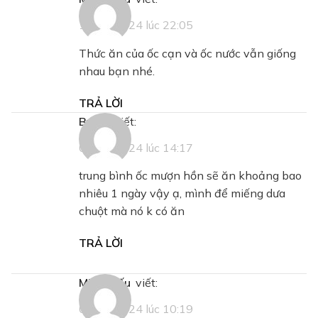
13/11/2024 lúc 22:05
Thức ăn của ốc cạn và ốc nước vẫn giống
nhau bạn nhé.
TRẢ LỜI
bnam
viết:
01/12/2024 lúc 14:17
trung bình ốc mượn hồn sẽ ăn khoảng bao
nhiêu 1 ngày vậy ạ, mình để miếng dưa
chuột mà nó k có ăn
TRẢ LỜI
Minh Hiếu
viết:
04/12/2024 lúc 10:19